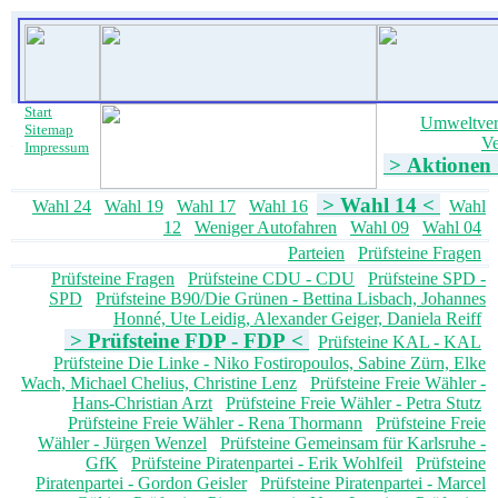
Start
Umweltve
Sitemap
Ve
Impressum
> Aktionen
> Wahl 14 <
Wahl 24
Wahl 19
Wahl 17
Wahl 16
Wahl
12
Weniger Autofahren
Wahl 09
Wahl 04
Parteien
Prüfsteine Fragen
Prüfsteine Fragen
Prüfsteine CDU - CDU
Prüfsteine SPD -
SPD
Prüfsteine B90/Die Grünen - Bettina Lisbach, Johannes
Honné, Ute Leidig, Alexander Geiger, Daniela Reiff
> Prüfsteine FDP - FDP <
Prüfsteine KAL - KAL
Prüfsteine Die Linke - Niko Fostiropoulos, Sabine Zürn, Elke
Wach, Michael Chelius, Christine Lenz
Prüfsteine Freie Wähler -
Hans-Christian Arzt
Prüfsteine Freie Wähler - Petra Stutz
Prüfsteine Freie Wähler - Rena Thormann
Prüfsteine Freie
Wähler - Jürgen Wenzel
Prüfsteine Gemeinsam für Karlsruhe -
GfK
Prüfsteine Piratenpartei - Erik Wohlfeil
Prüfsteine
Piratenpartei - Gordon Geisler
Prüfsteine Piratenpartei - Marcel