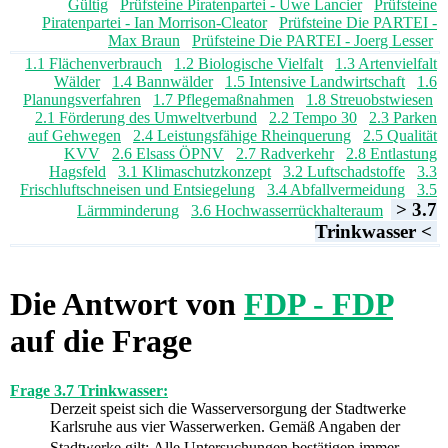
Gültig
Prüfsteine Piratenpartei - Uwe Lancier
Prüfsteine
Piratenpartei - Ian Morrison-Cleator
Prüfsteine Die PARTEI -
Max Braun
Prüfsteine Die PARTEI - Joerg Lesser
1.1 Flächenverbrauch
1.2 Biologische Vielfalt
1.3 Artenvielfalt
Wälder
1.4 Bannwälder
1.5 Intensive Landwirtschaft
1.6
Planungsverfahren
1.7 Pflegemaßnahmen
1.8 Streuobstwiesen
2.1 Förderung des Umweltverbund
2.2 Tempo 30
2.3 Parken
auf Gehwegen
2.4 Leistungsfähige Rheinquerung
2.5 Qualität
KVV
2.6 Elsass ÖPNV
2.7 Radverkehr
2.8 Entlastung
Hagsfeld
3.1 Klimaschutzkonzept
3.2 Luftschadstoffe
3.3
Frischluftschneisen und Entsiegelung
3.4 Abfallvermeidung
3.5
> 3.7
Lärmminderung
3.6 Hochwasserrückhalteraum
Trinkwasser <
Die Antwort von
FDP - FDP
auf die Frage
Frage 3.7 Trinkwasser:
Derzeit speist sich die Wasserversorgung der Stadtwerke
Karlsruhe aus vier Wasserwerken. Gemäß Angaben der
Stadtwerke gilt: Alle Untersuchungen bestätigen immer