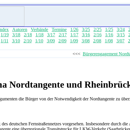
ndex
Autoren
Verbände
Termine
1/26
3/25
2/25
1/25
3/24
1/19
3/18
2/18
1/18
3/17
2/17
1/17
3/16
2/16
1/16
3/15
1/11
3/10
2/10
1/10
3/09
2/09
1/09
3/08
2/08
1/08
3/07
2
<<<
Bürgerengagement Nordt
a Nordtangente und Rheinbrüc
rgumenten die Bürger von der Notwendigkeit der Nordtangente zu über
k des deutschen Fernstraßennetzes vorgesehen. Insbesondere durch d
ente eine überregionale Transitstrecke für LKW-Verkehr (Saarbrücke