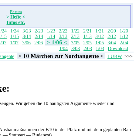
Forum
> Hefte <
Infos etc.
2/24
1/24
3/23
2/23
1/23
2/22
1/22
2/21
1/21
2/20
1/20
2/15
1/15
3/14
2/14
1/14
3/13
2/13
1/13
3/12
2/12
1/12
> 1/06 <
/07
1/07
3/06
2/06
3/05
2/05
1/05
3/04
2/04
1/04
3/03
2/03
1/03
Download
> 10 Märchen zur Nordtangente <
angente
LUBW
>>>
ke:
zeugen. Wir geben die 10 häufigsten Argumente wieder und
ie Ausbaumaßnahmen der B10 in der Pfalz und mit dem geplanten Bau
n — Stuttgart — Budapest).