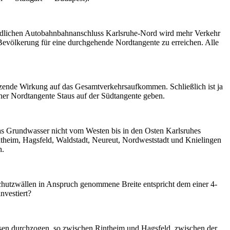
findlichen Autobahnbahnanschluss Karlsruhe-Nord wird mehr Verkehr
 Bevölkerung für eine durchgehende Nordtangente zu erreichen. Alle
enzende Wirkung auf das Gesamtverkehrsaufkommen. Schließlich ist ja
ner Nordtangente Staus auf der Südtangente geben.
s Grundwasser nicht vom Westen bis in den Osten Karlsruhes
ntheim, Hagsfeld, Waldstadt, Neureut, Nordweststadt und Knielingen
h.
mschutzwällen in Anspruch genommene Breite entspricht dem einer 4-
nvestiert?
isen durchzogen, so zwischen Rintheim und Hagsfeld, zwischen der