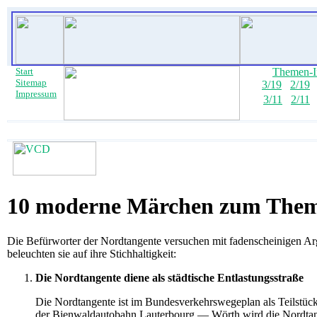
Start
Themen-I
Sitemap
3/19
2/19
Impressum
3/11
2/11
10 moderne Märchen zum Them
Die Befürworter der Nordtangente versuchen mit fadenscheinigen A
beleuchten sie auf ihre Stichhaltigkeit:
Die Nordtangente diene als städtische Entlastungsstraße
Die Nordtangente ist im Bundesverkehrswegeplan als Teilstüc
der Bienwaldautobahn Lauterbourg — Wörth wird die Nordtang