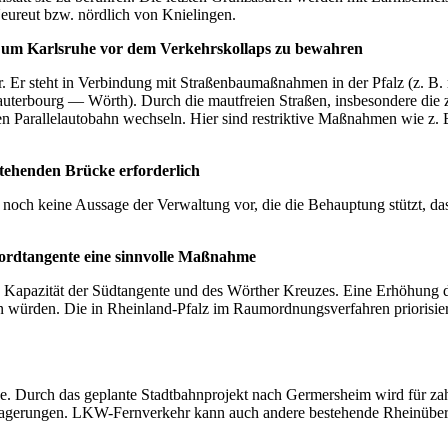
eureut bzw. nördlich von Knielingen.
h, um Karlsruhe vor dem Verkehrskollaps zu bewahren
r. Er steht in Verbindung mit Straßenbaumaßnahmen in der Pfalz (z. 
terbourg — Wörth). Durch die mautfreien Straßen, insbesondere die z
en Parallelautobahn wechseln. Hier sind restriktive Maßnahmen wie z.
stehenden Brücke erforderlich
 noch keine Aussage der Verwaltung vor, die die Behauptung stützt, das
Nordtangente eine sinnvolle Maßnahme
die Kapazität der Südtangente und des Wörther Kreuzes. Eine Erhöhung 
 würden. Die in Rheinland-Pfalz im Raumordnungsverfahren priorisier
. Durch das geplante Stadtbahnprojekt nach Germersheim wird für zahl
erlagerungen. LKW-Fernverkehr kann auch andere bestehende Rheinüber