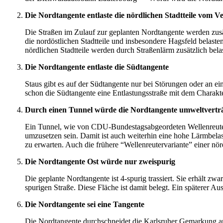
Die Nordtangente entlaste die nördlichen Stadtteile vom V
Die Straßen im Zulauf zur geplanten Nordtangente werden zus
die nordöstlichen Stadtteile und insbesondere Hagsfeld belast
nördlichen Stadtteile werden durch Straßenlärm zusätzlich belas
Die Nordtangente entlaste die Südtangente
Staus gibt es auf der Südtangente nur bei Störungen oder an e
schon die Südtangente eine Entlastungsstraße mit dem Charakt
Durch einen Tunnel würde die Nordtangente umweltverträ
Ein Tunnel, wie von CDU-Bundestagsabgeordeten Wellenreuter
umzusetzen sein. Damit ist auch weiterhin eine hohe Lärmbela
zu erwarten. Auch die frühere “Wellenreutervariante” einer nö
Die Nordtangente Ost würde nur zweispurig
Die geplante Nordtangente ist 4-spurig trassiert. Sie erhält 
spurigen Straße. Diese Fläche ist damit belegt. Ein späterer A
Die Nordtangente sei eine Tangente
Die Nordtangente durchschneidet die Karlsruher Gemarkung an