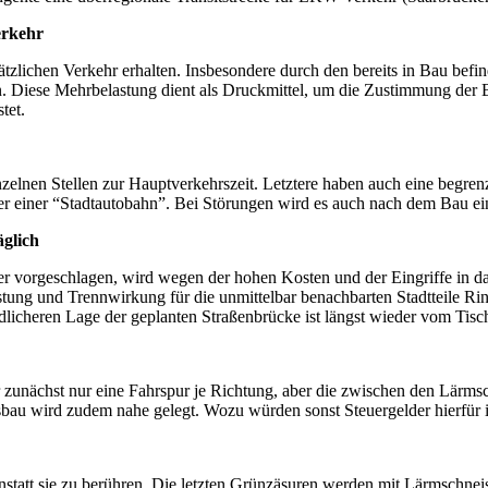
erkehr
ätzlichen Verkehr erhalten. Insbesondere durch den bereits in Bau be
en. Diese Mehrbelastung dient als Druckmittel, um die Zustimmung der
tet.
inzelnen Stellen zur Hauptverkehrszeit. Letztere haben auch eine begr
er einer “Stadtautobahn”. Bei Störungen wird es auch nach dem Bau ei
glich
 vorgeschlagen, wird wegen der hohen Kosten und der Eingriffe in da
stung und Trennwirkung für die unmittelbar benachbarten Stadtteile Ri
rdlicheren Lage der geplanten Straßenbrücke ist längst wieder vom Tisc
zwar zunächst nur eine Fahrspur je Richtung, aber die zwischen den Lär
usbau wird zudem nahe gelegt. Wozu würden sonst Steuergelder hierfür i
statt sie zu berühren. Die letzten Grünzäsuren werden mit Lärmschne