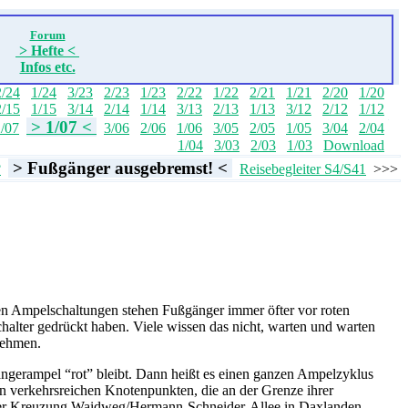
Forum
> Hefte <
Infos etc.
2/24
1/24
3/23
2/23
1/23
2/22
1/22
2/21
1/21
2/20
1/20
2/15
1/15
3/14
2/14
1/14
3/13
2/13
1/13
3/12
2/12
1/12
> 1/07 <
/07
3/06
2/06
1/06
3/05
2/05
1/05
3/04
2/04
1/04
3/03
2/03
1/03
Download
> Fußgänger ausgebremst! <
?
Reisebegleiter S4/S41
>>>
ten Ampelschaltungen stehen Fußgänger immer öfter vor roten
alter gedrückt haben. Viele wissen das nicht, warten und warten
nehmen.
ängerampel “rot” bleibt. Dann heißt es einen ganzen Ampelzyklus
an verkehrsreichen Knotenpunkten, die an der Grenze ihrer
n der Kreuzung Waidweg/Hermann-Schneider-Allee in Daxlanden.