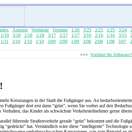
ndex
Autoren
Verbände
Termine
1/26
3/25
2/25
1/25
3/24
1/19
3/18
2/18
1/18
3/17
2/17
1/17
3/16
2/16
1/16
3/15
1/11
3/10
2/10
1/10
3/09
2/09
1/09
3/08
2/08
1/08
3/07
2
<<<
Vorfahrt für Abbieger
!
mehr Kreuzungen in der Stadt die Fußgänger aus. An bedarfsorientier
n Fußgänger dort erst dann “grün”, wenn Sie vorher auf den Bedarfssch
tes Verhalten, das Kinder als schwächste Verkehrsteilnehmer gerne über
parallel führende Straßenverkehr gerade “grün” bekommt und die Fußg
ig “gedrückt” hat. Verständlich wäre diese “intelligente” Technologie 
n vergleichsweise verkehrsschwachen Kreuzungen, wie zum Beispiel a