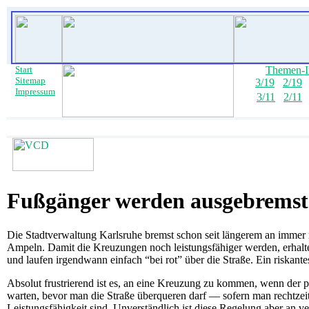
Start
Themen-I
Sitemap
3/19
2/19
Impressum
3/11
2/11
Fußgänger werden ausgebremst
Die Stadtverwaltung Karlsruhe bremst schon seit längerem an immer 
Ampeln. Damit die Kreuzungen noch leistungsfähiger werden, erhalte
und laufen irgendwann einfach “bei rot” über die Straße. Ein riskan
Absolut frustrierend ist es, an eine Kreuzung zu kommen, wenn der 
warten, bevor man die Straße überqueren darf — sofern man rechtzeit
Leistungsfähigkeit sind. Unverständlich ist diese Regelung aber a