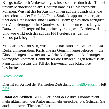
Kriegsstraße auch Verbesserungen, insbesondere durch den Tunnel
unterm Mendelssohnplatz. Dadurch kann es zu Mehrverkehr
kommen. Was hat das für Auswirkungen auf die Schadstoffe, die
jetzt schon bei der Reinhold-Frank-Straße knapp unter oder gar
über den Grenzwerten sind? Lärm? Dissenz gab es auch bezüglich
der Veränderungen beim Grundwasserstand, denn ein so langes
Bauwerk im Untergrund hat ja eine hydrologische Barrierewirkung.
Und wie wirkt sich das auf das FFH-Gebiet aus, das im
Schlosspark beginnt?
Man darf gespannt sein, wie nun die nächsthöhere Behörde — das
Regierungspräsidium Karlsruhe als Genehmigungsbehörde — die
Einwendungen bewertet und welche Auflagen und Änderungen
womöglich kommen. Lehnt dieses die Einwendungen teilweise ab,
kann zumindestens ein Teil der Einwender den Klageweg
beschreiten.
Heiko Jacobs
Dies ist ein Artikel der Karlsruher Zeitschrift
umwelt&verkehr
, Heft
2/06
Stand des Artikels: 2006!
Der Inhalt des Artikels könnte nicht
mehr aktuell sein, der Autor nicht mehr erreichbar o.ä. Schauen Sie
auch in unseren Themen-Index.