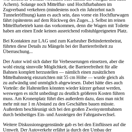
Achern). Solange noch Mittelflur- und Hochflurbahnen im
Zugverband verkehren (mindestens noch ein Jahrzehnt nach
Tunneleröffnung) kann es auch sein, dass vorne ein Hochflurwagen
fährt (spätestens auf dem Rückweg des Zuges...). Selbst im reinen
Mittelflurbetrieb kann das vorkommen, denn die Wagen mit Toilette
haben am einen Ende keinen ausreichend rollstuhlgeeigneten Platz.
Bei Kontakten zur LAG und zum Karlsruher Behindertenbeirat,
führten diese Details zu Mängeln bei der Barrierefreiheit zu
Überraschung...
Der Autor wird sich daher für Verbesserungen einsetzen, aber die
wohl einzig sinnvolle Möglichkeit, die Barrierefreiheit für alle
Bahnen komplett herzustellen — nämlich einen zusätzlichen
Mittelbahnsteig einzurichten mit 55 cm Höhe — wurde gleich als
zu aufwändig und unmöglich abgewiesen. Dabei hätte dies auch
Vorteile: die Haltestellen könnten wieder kürzer gebaut werden,
weswegen es nicht unbedingt zu deutlich größeren Kosten führen
muss. Am Kronenplatz führt dies außerdem dazu, dass man nicht
mehr mit nur 1 m Abstand zu den Geschäften bauen müsste.
Außerdem beschleunigt sich bei den großen Zweisystembahnen
durch beidseitiges Ein- und Aussteigen der Fahrgastwechsel.
Weitere Diskussionsgegenstände gab es bei den Einflüssen auf die
Umwelt. Der Autoverkehr erfährt ja durch den Umbau der