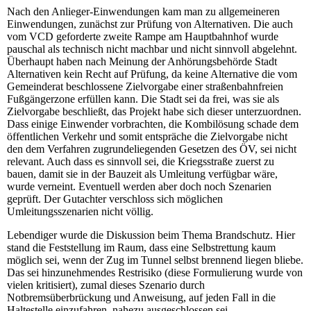
Nach den Anlieger-Einwendungen kam man zu allgemeineren
Einwendungen, zunächst zur Prüfung von Alternativen. Die auch
vom VCD geforderte zweite Rampe am Hauptbahnhof wurde
pauschal als technisch nicht machbar und nicht sinnvoll abgelehnt.
Überhaupt haben nach Meinung der Anhörungsbehörde Stadt
Alternativen kein Recht auf Prüfung, da keine Alternative die vom
Gemeinderat beschlossene Zielvorgabe einer straßenbahnfreien
Fußgängerzone erfüllen kann. Die Stadt sei da frei, was sie als
Zielvorgabe beschließt, das Projekt habe sich dieser unterzuordnen.
Dass einige Einwender vorbrachten, die Kombilösung schade dem
öffentlichen Verkehr und somit entspräche die Zielvorgabe nicht
den dem Verfahren zugrundeliegenden Gesetzen des ÖV, sei nicht
relevant. Auch dass es sinnvoll sei, die Kriegsstraße zuerst zu
bauen, damit sie in der Bauzeit als Umleitung verfügbar wäre,
wurde verneint. Eventuell werden aber doch noch Szenarien
geprüft. Der Gutachter verschloss sich möglichen
Umleitungsszenarien nicht völlig.
Lebendiger wurde die Diskussion beim Thema Brandschutz. Hier
stand die Feststellung im Raum, dass eine Selbstrettung kaum
möglich sei, wenn der Zug im Tunnel selbst brennend liegen bliebe.
Das sei hinzunehmendes Restrisiko (diese Formulierung wurde von
vielen kritisiert), zumal dieses Szenario durch
Notbremsüberbrückung und Anweisung, auf jeden Fall in die
Haltestelle einzufahren, nahezu ausgeschlossen sei.