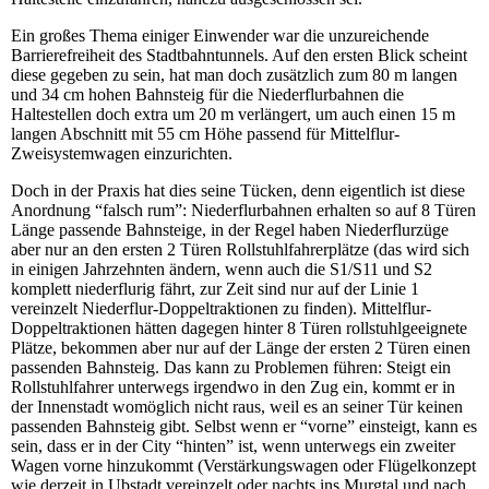
Ein großes Thema einiger Einwender war die unzureichende
Barrierefreiheit des Stadtbahntunnels. Auf den ersten Blick scheint
diese gegeben zu sein, hat man doch zusätzlich zum 80 m langen
und 34 cm hohen Bahnsteig für die Niederflurbahnen die
Haltestellen doch extra um 20 m verlängert, um auch einen 15 m
langen Abschnitt mit 55 cm Höhe passend für Mittelflur-
Zweisystemwagen einzurichten.
Doch in der Praxis hat dies seine Tücken, denn eigentlich ist diese
Anordnung “falsch rum”: Niederflurbahnen erhalten so auf 8 Türen
Länge passende Bahnsteige, in der Regel haben Niederflurzüge
aber nur an den ersten 2 Türen Rollstuhlfahrerplätze (das wird sich
in einigen Jahrzehnten ändern, wenn auch die S1/S11 und S2
komplett niederflurig fährt, zur Zeit sind nur auf der Linie 1
vereinzelt Niederflur-Doppeltraktionen zu finden). Mittelflur-
Doppeltraktionen hätten dagegen hinter 8 Türen rollstuhlgeeignete
Plätze, bekommen aber nur auf der Länge der ersten 2 Türen einen
passenden Bahnsteig. Das kann zu Problemen führen: Steigt ein
Rollstuhlfahrer unterwegs irgendwo in den Zug ein, kommt er in
der Innenstadt womöglich nicht raus, weil es an seiner Tür keinen
passenden Bahnsteig gibt. Selbst wenn er “vorne” einsteigt, kann es
sein, dass er in der City “hinten” ist, wenn unterwegs ein zweiter
Wagen vorne hinzukommt (Verstärkungswagen oder Flügelkonzept
wie derzeit in Ubstadt vereinzelt oder nachts ins Murgtal und nach