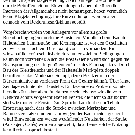
vermutlich später klageberechtigt. Nichtanlieger, die ohne eine
direkte Betroffenheit nur Einwendungen haben, die über die
Interessen der Allgemeinheit nicht herausragen, haben vermutlich
keine Klageberechtigung. Ihre Einwendungen werden aber
dennoch vom Regierungspräsidium geprüft.
Vorgebracht wurden von Anliegern vor allem zu große
Beeinträchtigungen durch die Baustellen. Vor allem beim Bau der
Haltestellen Lammstraße und Kronenplatz ist vor den Geschäften
zeitweise nur noch ein Durchgang von 1 m vorhanden. Ein
wirtschaftlicher Geschäftsbetrieb ist unter solchen Bedingungen
kaum noch vorstellbar. Auch die Post Galerie wehrt sich gegen die
Beanspruchung des ihr gehörenden Teils des Europaplatzes. Durch
Bau des Gleisdreiecks und der Haltestelle Marktplatz doppelt
betroffen ist das Modehaus Schöpf, deren Besitzerin in der
Bürgerinitiative an vorderster Front der Gegner kämpft. Über lange
Zeit läge es hinter der Baustelle. Ein besonderes Problem könnten
hier die 200 Jahre alten Fundamente sein, ebenso wie die vom
Denkmalschutz vorgeschriebenen Fenster, die nicht so staubdicht
sind wie moderne Fenster. Zur Sprache kam in diesem Teil der
Erörterung auch, dass die Strecke zwischen Marktplatz und
Baumeisterstraße rund ein Jahr wegen der Bauarbeiten gesperrt
wird! Einwendungen wegen wegfallender Nutzbarkeit der Straße
(Auslagen, Cafés) wurden abgewehrt, da auf eine solche Nutzung
kein Rechtsanspruch besteht.