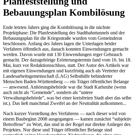
Planfeststellung und
Bebauungsplan Kombilösung
Ende letzten Jahres ging die Kombilösung in die nächste
Projektphase: Die Planfeststellung des Stadtbahntunnels und der
Bebauungsplan für die Kriegsstraße wurden vom Gemeinderat
beschlossen. Anfang des Jahres lagen die Unterlagen beider
Verfahren öffentlich aus, danach konnten Einwendungen gemacht
werden. Davon wurde mit 130 Einwendungen reger Gebrauch
gemacht. Der dazugehörige Erörterungstermin fand vom 16. bis 18.
Mai, kurz vor Redaktionsschluss, statt. Der Autor des Artikels war
mit eigenen Einwendungen und kurzfristig auch als Vertreter der
Landesarbeitsgemeinschaft (LAG) Selbsthilfe behinderter
Menschen Baden-Württemberg — ein Träger öffentlicher Belange
— anwesend. Anhörungsbehörde war die Stadt Karlsruhe (wenn
auch nicht als “Gemeinde”, sondern als “untere
Verwaltungsbehörde”, was bei einer kreisfreien Stadt aber das selbe
ist.). Das ließ manchmal Zweifel an der Neutralität aufkommen...
Nach kurzer Vorstellung des Verfahrens — nach dieser wird von
einem Baubeginn 2008 ausgegangen — kamen zunächst “subjektiv
Betroffene” zu Wort, das sind in der Regel nur direkte Anlieger des
Projektes. Nur diese und Träger öffentlicher Belange sind